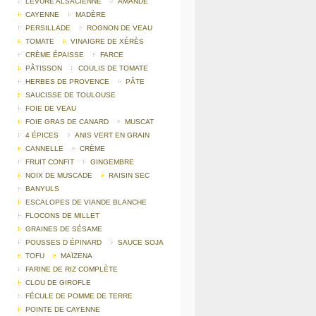
LEVURE ALSACIENNE
AMANDE
CAYENNE
MADÈRE
PERSILLADE
ROGNON DE VEAU
TOMATE
VINAIGRE DE XÉRÈS
CRÈME ÉPAISSE
FARCE
PÂTISSON
COULIS DE TOMATE
HERBES DE PROVENCE
PÂTE
SAUCISSE DE TOULOUSE
FOIE DE VEAU
FOIE GRAS DE CANARD
MUSCAT
4 ÉPICES
ANIS VERT EN GRAIN
CANNELLE
CRÈME
FRUIT CONFIT
GINGEMBRE
NOIX DE MUSCADE
RAISIN SEC
BANYULS
ESCALOPES DE VIANDE BLANCHE
FLOCONS DE MILLET
GRAINES DE SÉSAME
POUSSES D ÉPINARD
SAUCE SOJA
TOFU
MAÏZENA
FARINE DE RIZ COMPLÈTE
CLOU DE GIROFLE
FÉCULE DE POMME DE TERRE
POINTE DE CAYENNE