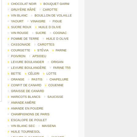
CHOCOLAT NOIR
BOUQUET GARNI
GRUYÈRE RÂPÉ
CAROTTE
VIN BLANC
BOUILLON DE VOLAILLE
YAOURT
VINAIGRE
FIGUE
SUCRE ROUX
HUILE D OLIVE
VIN ROUGE
SUCRE
COGNAC
POMME DE TERRE
HUILE D OLIVE
CASSONADE
CAROTTES
COURGETTE
STÉVIA
FARINE
POIVRON
AF500EU
LEVURE BOULANGER
ORIGAN
LEVURE BOULANGÈRE
FARINE T55
BETTE
CÉLERI
LOTTE
ORANGE
PASTIS
CHAPELURE
CONFIT DE CANARD
COUENNE
GRAISSE DE CANARD
HARICOTS BLANCS
SAUCISSE
AMANDE AMÈRE
AMANDE EN POUDRE
CHAMPIGNONS DE PARIS
ESCALOPE DE POULET
VIN BLANC SEC
MAISENA
HUILE TOURNESOL