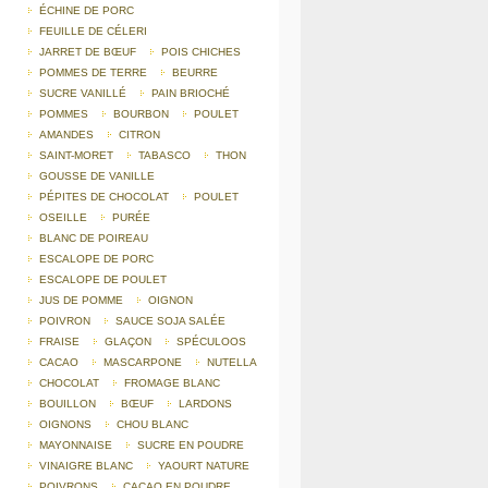
ÉCHINE DE PORC
FEUILLE DE CÉLERI
JARRET DE BŒUF
POIS CHICHES
POMMES DE TERRE
BEURRE
SUCRE VANILLÉ
PAIN BRIOCHÉ
POMMES
BOURBON
POULET
AMANDES
CITRON
SAINT-MORET
TABASCO
THON
GOUSSE DE VANILLE
PÉPITES DE CHOCOLAT
POULET
OSEILLE
PURÉE
BLANC DE POIREAU
ESCALOPE DE PORC
ESCALOPE DE POULET
JUS DE POMME
OIGNON
POIVRON
SAUCE SOJA SALÉE
FRAISE
GLAÇON
SPÉCULOOS
CACAO
MASCARPONE
NUTELLA
CHOCOLAT
FROMAGE BLANC
BOUILLON
BŒUF
LARDONS
OIGNONS
CHOU BLANC
MAYONNAISE
SUCRE EN POUDRE
VINAIGRE BLANC
YAOURT NATURE
POIVRONS
CACAO EN POUDRE