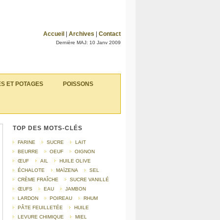
Accueil
|
Archives
|
Contact
Dernière MAJ: 10 Janv 2009
S ET POTAGES
POISSONS
TOP DES MOTS-CLÉS
FARINE
SUCRE
LAIT
BEURRE
OEUF
OIGNON
ŒUF
AIL
HUILE OLIVE
ÉCHALOTE
MAÏZENA
SEL
CRÈME FRAÎCHE
SUCRE VANILLÉ
ŒUFS
EAU
JAMBON
LARDON
POIREAU
RHUM
PÂTE FEUILLETÉE
HUILE
LEVURE CHIMIQUE
MIEL