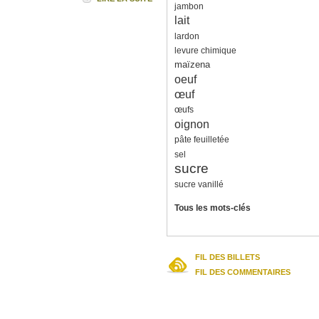
jambon
lait
lardon
levure chimique
maïzena
oeuf
œuf
œufs
oignon
pâte feuilletée
sel
sucre
sucre vanillé
Tous les mots-clés
FIL DES BILLETS
FIL DES COMMENTAIRES