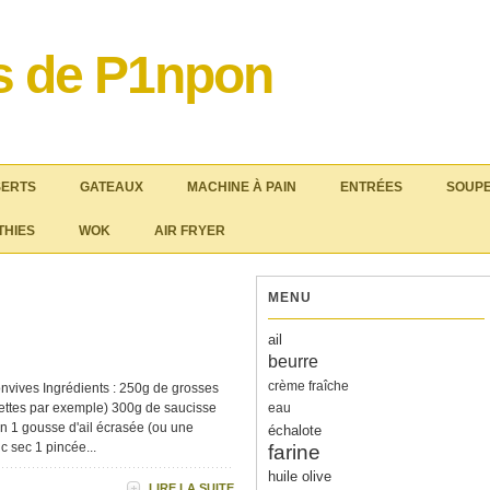
es de P1npon
SERTS
GATEAUX
MACHINE À PAIN
ENTRÉES
SOUPE
THIES
WOK
AIR FRYER
MENU
ail
beurre
crème fraîche
vives Ingrédients : 250g de grosses
llettes par exemple) 300g de saucisse
eau
n 1 gousse d'ail écrasée (ou une
échalote
c sec 1 pincée...
farine
huile olive
LIRE LA SUITE