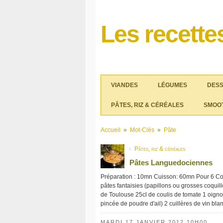
Les recett
VIANDES
LÉGUMES
DES
PÂTES, RIZ & CÉRÉALES
SMOO
Accueil
»
Mot-Clés
»
Pâte
Pâtes, riz & céréales
Pâtes Languedociennes
Préparation : 10mn Cuisson: 60mn Pour 6 Con
pâtes fantaisies (papillons ou grosses coqui
de Toulouse 25cl de coulis de tomate 1 oigno
pincée de poudre d'ail) 2 cuillères de vin blan
MARDI 17 JANVIER 2012 10H00