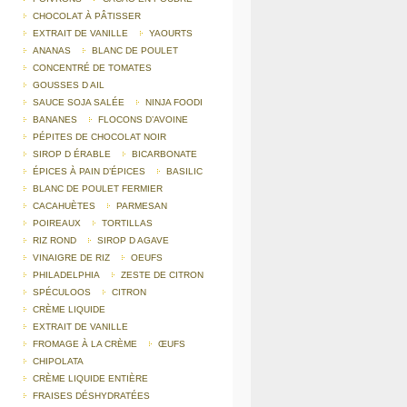
CHOCOLAT À PÂTISSER
EXTRAIT DE VANILLE
YAOURTS
ANANAS
BLANC DE POULET
CONCENTRÉ DE TOMATES
GOUSSES D AIL
SAUCE SOJA SALÉE
NINJA FOODI
BANANES
FLOCONS D’AVOINE
PÉPITES DE CHOCOLAT NOIR
SIROP D ÉRABLE
BICARBONATE
ÉPICES À PAIN D’ÉPICES
BASILIC
BLANC DE POULET FERMIER
CACAHUÈTES
PARMESAN
POIREAUX
TORTILLAS
RIZ ROND
SIROP D AGAVE
VINAIGRE DE RIZ
OEUFS
PHILADELPHIA
ZESTE DE CITRON
SPÉCULOOS
CITRON
CRÈME LIQUIDE
EXTRAIT DE VANILLE
FROMAGE À LA CRÈME
ŒUFS
CHIPOLATA
CRÈME LIQUIDE ENTIÈRE
FRAISES DÉSHYDRATÉES